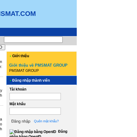
MSMAT.COM
•
Giới thiệu
ện
Giới thiệu về PMSMAT GROUP
e:
PMSMAT GROUP
•
Đăng nhập thành viên
Tài khoản
ty
nh
Mật khẩu
ủa
Quên mật khẩu?
ảo
ch
Đăng
nhập bằng OpenID