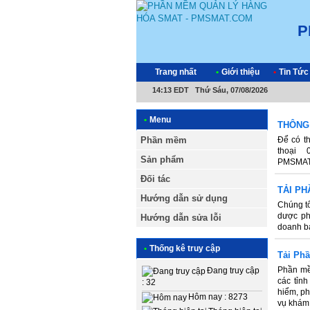
P
Trang nhất
•
Giới thiệu
•
Tin Tức
14:13 EDT Thứ Sáu, 07/08/2026
•
Menu
THÔNG 
Phần mềm
Để có t
thoại 
Sản phẩm
PMSMA
Đối tác
TẢI P
Hướng dẫn sử dụng
Chúng tô
dược ph
Hướng dẫn sửa lỗi
doanh bá
•
Thống kê truy cập
Tải Ph
Phần mề
Đang truy cập
các tỉn
: 32
hiểm, ph
Hôm nay : 8273
vụ khám 