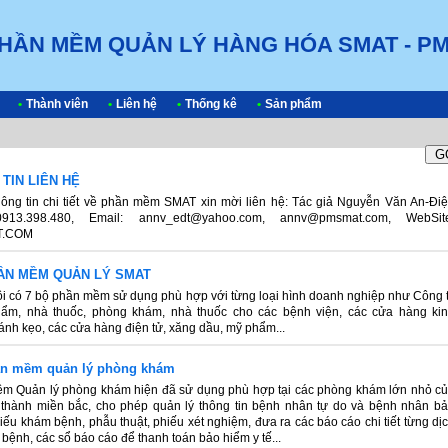
HẦN MỀM QUẢN LÝ HÀNG HÓA SMAT - P
•
Thành viên
•
Liên hệ
•
Thống kê
•
Sản phẩm
TIN LIÊN HỆ
hông tin chi tiết về phần mềm SMAT xin mời liên hệ: Tác giả Nguyễn Văn An-Đi
0913.398.480, Email: annv_edt@yahoo.com, annv@pmsmat.com, WebSit
T.COM
HẦN MỀM QUẢN LÝ SMAT
i có 7 bộ phần mềm sử dụng phù hợp với từng loại hình doanh nghiệp như Công 
ẩm, nhà thuốc, phòng khám, nhà thuốc cho các bệnh viện, các cửa hàng ki
nh kẹo, các cửa hàng điện tử, xăng dầu, mỹ phẩm...
ần mềm quản lý phòng khám
m Quản lý phòng khám hiện đã sử dụng phù hợp tại các phòng khám lớn nhỏ c
h thành miền bắc, cho phép quản lý thông tin bệnh nhân tự do và bệnh nhân b
iếu khám bệnh, phẫu thuật, phiếu xét nghiệm, đưa ra các báo cáo chi tiết từng dị
bệnh, các sổ báo cáo để thanh toán bảo hiểm y tế...