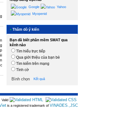
Google
Yahoo
Myopenid
ng
•
Thăm dò ý kiến
Bạn đã biết phần mềm SMAT qua
ện
kênh nào
ng
ạp
Tìm hiểu trực tiếp
ài
Qua giới thiệu của bạn bè
ần
Tìm kiếm trên mạng
ệc
Tình cờ
Kết quả
Valid
Viet
VINADES.,JSC
is a registered trademark of