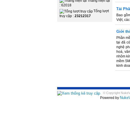
Tháng hiện tại
: 62018
Tải Phầ
Tổng lượt
Bao gồm
truy cập :
23212317
Việt, cá
Giới t
Phần mề
tại đã c
nghệ ph
hoá, vă
nhôm kín
mềm SMAT
kinh doa
© Copyright NukeVie
Nuke
Powered by