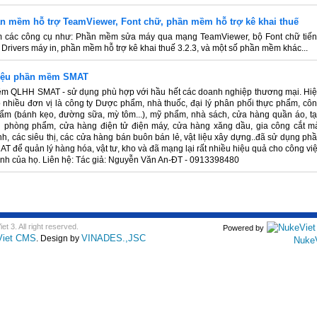
n mềm hỗ trợ TeamViewer, Font chữ, phần mềm hỗ trợ kê khai thuế
 các công cụ như: Phần mềm sửa máy qua mạng TeamViewer, bộ Font chữ tiế
c Drivers máy in, phần mềm hỗ trợ kê khai thuế 3.2.3, và một số phần mềm khác...
hiệu phần mềm SMAT
m QLHH SMAT - sử dụng phù hợp với hầu hết các doanh nghiệp thương mại. Hi
ó nhiều đơn vị là công ty Dược phẩm, nhà thuốc, đại lý phân phối thực phẩm, cô
ẩm (bánh kẹo, đường sữa, mỳ tôm...), mỹ phẩm, nhà sách, cửa hàng quần áo, t
n phòng phẩm, cửa hàng điện tử điện máy, cửa hàng xăng dầu, gia công cắt m
h, các siêu thị, các cửa hàng bán buôn bán lẻ, vật liệu xây dựng..đã sử dụng ph
 để quản lý hàng hóa, vật tư, kho và đã mạng lại rất nhiều hiệu quả cho công vi
nh của họ. Liên hệ: Tác giả: Nguyễn Văn An-ĐT - 0913398480
t 3. All right reserved.
Powered by
Viet CMS
VINADES.,JSC
. Design by
Nuke