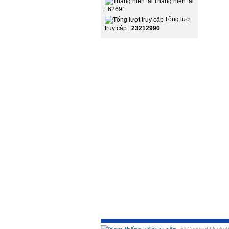
Tháng hiện tại
: 62691
Tổng lượt
truy cập :
23212990
© Copyright NukeVie