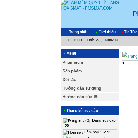
P
Trang nhất
•
Giới thiệu
•
Tin Tức
16:08 EDT Thứ Sáu, 07/08/2026
•
Menu
Phần mềm
1
,
Sản phẩm
Đối tác
Hướng dẫn sử dụng
Hướng dẫn sửa lỗi
•
Thống kê truy cập
Đang truy cập
: 28
Hôm nay : 8273