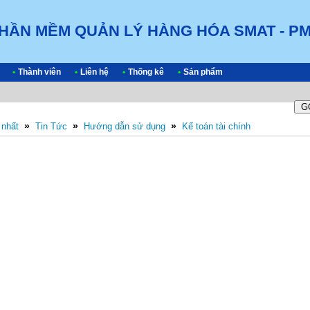
HẦN MỀM QUẢN LÝ HÀNG HÓA SMAT - P
•
Thành viên
•
Liên hệ
•
Thống kê
•
Sản phẩm
»
»
»
Tin Tức
Hướng dẫn sử dụng
Kế toán tài chính