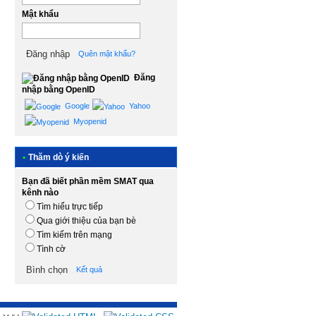
Mật khẩu
Quên mật khẩu?
Đăng
nhập bằng OpenID
Google
Yahoo
Myopenid
•
Thăm dò ý kiến
Bạn đã biết phần mềm SMAT qua
kênh nào
Tìm hiểu trực tiếp
Qua giới thiệu của bạn bè
Tìm kiếm trên mạng
Tình cờ
Kết quả