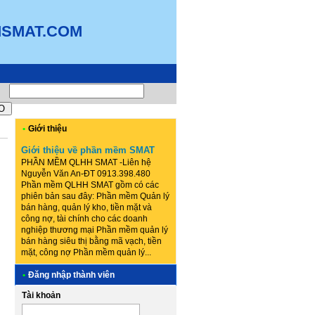
MSMAT.COM
•
Giới thiệu
Giới thiệu về phần mềm SMAT
PHẦN MỀM QLHH SMAT -Liên hệ
Nguyễn Văn An-ĐT 0913.398.480
Phần mềm QLHH SMAT gồm có các
phiên bản sau đây: Phần mềm Quản lý
bán hàng, quản lý kho, tiền mặt và
công nợ, tài chính cho các doanh
nghiệp thương mại Phần mềm quản lý
bán hàng siêu thị bằng mã vạch, tiền
mặt, công nợ Phần mềm quản lý...
•
Đăng nhập thành viên
Tài khoản